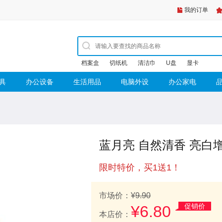
我的订单
档案盒
切纸机
清洁巾
U盘
显卡
具
办公设备
生活用品
电脑外设
办公家电
蓝月亮 自然清香 亮白增
限时特价，买1送1！
市场价：¥
9.90
促销价
¥
6.80
本店价：