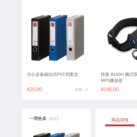
办公必备磁扣式PVC档案盒
纽曼 B100H 腕
MP3播放器
¥25.00
¥146.00
销量：0
一周热卖
商品详情