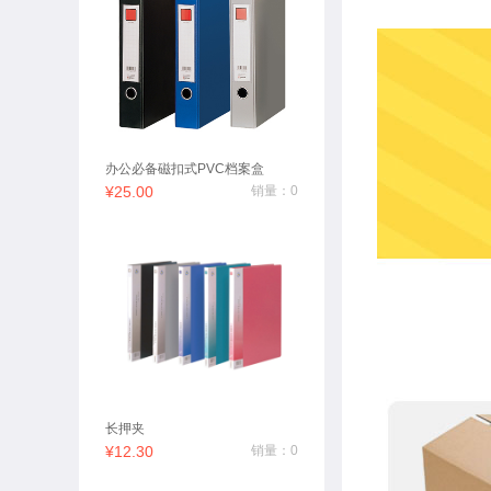
办公必备磁扣式PVC档案盒
¥25.00
销量：0
长押夹
¥12.30
销量：0