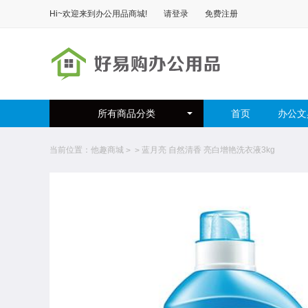
Hi~欢迎来到
办公用品商城
!
请登录
免费注册
所有商品分类
首页
办公文
当前位置：
他趣商城
蓝月亮 自然清香 亮白增艳洗衣液3kg
>
>