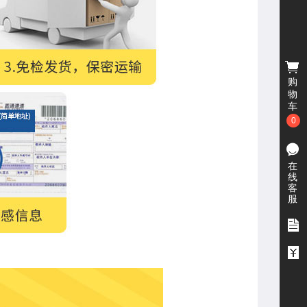
购
物
车
0
在
线
客
服