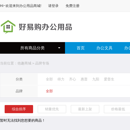
Hi~欢迎来到
办公用品商城
!
请登录
免费注册
所有商品分类
首页
办公文具
办
当前位置：
他趣商城
品牌专场
>
分类
全部
得力
齐心
惠普
九阳
爱普生
品牌
全部
综合排序
销量优先
最新上架
价格最低
暂时无法找到您想要的商品！