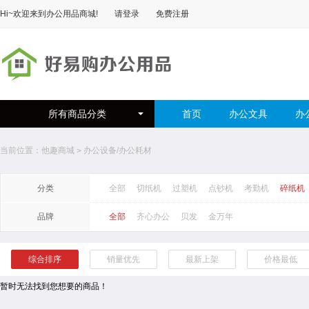
Hi~欢迎来到
办公用品商城
!
请登录
免费注册
所有商品分类
首页
办公文具
办
当前位置：
他趣商城
办公设备/办公耗材
>
分类
全部
切纸机
过塑机
点钞机
考勤机
碎纸机
品牌
全部
齐心办公
贝发
金万年
综合排序
销量优先
最新上架
价格最低
暂时无法找到您想要的商品！