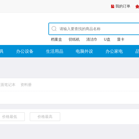
我的订单
档案盒
切纸机
清洁巾
U盘
显卡
具
办公设备
生活用品
电脑外设
办公家电
皮面笔记本
资料册
价格最低
价格最高