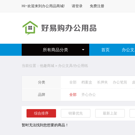
Hi~欢迎来到
办公用品商城
!
请登录
免费注册
所有商品分类
首页
办公文
当前位置：
他趣商城
办公文具/办公用纸
>
分类
全部
档案盒
长押夹
办公笔筒
品牌
全部
齐心办公
综合排序
销量优先
最新上架
暂时无法找到您想要的商品！